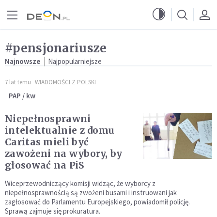
Przejdź do menu głównego
Przejdź do treści
#pensjonariusze
Najnowsze
Najpopularniejsze
7 lat temu
WIADOMOŚCI Z POLSKI
PAP / kw
Niepełnosprawni
intelektualnie z domu
Caritas mieli być
zawożeni na wybory, by
głosować na PiS
Wiceprzewodniczący komisji widząc, że wyborcy z
niepełnosprawnością są zwożeni busami i instruowani jak
zagłosować do Parlamentu Europejskiego, powiadomił policję.
Sprawą zajmuje się prokuratura.