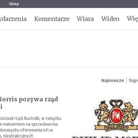
g
Sklep
Wię
darzenia
Komentarze
Wiara
Wideo
Najnowsze
Najp
Morris pozywa rząd
i
 pozwał rząd Australii, w związku
m nałożeniem na sprzedawców
obowiązku oferowania ich w
, nieatrakcyjnych