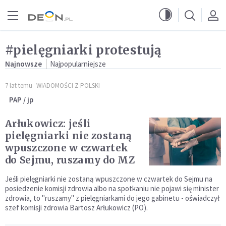
Przejdź do menu głównego
Przejdź do treści
#pielęgniarki protestują
Najnowsze
Najpopularniejsze
7 lat temu
WIADOMOŚCI Z POLSKI
PAP / jp
Arłukowicz: jeśli
pielęgniarki nie zostaną
wpuszczone w czwartek
do Sejmu, ruszamy do MZ
Jeśli pielęgniarki nie zostaną wpuszczone w czwartek do Sejmu na
posiedzenie komisji zdrowia albo na spotkaniu nie pojawi się minister
zdrowia, to "ruszamy" z pielęgniarkami do jego gabinetu - oświadczył
szef komisji zdrowia Bartosz Arłukowicz (PO).