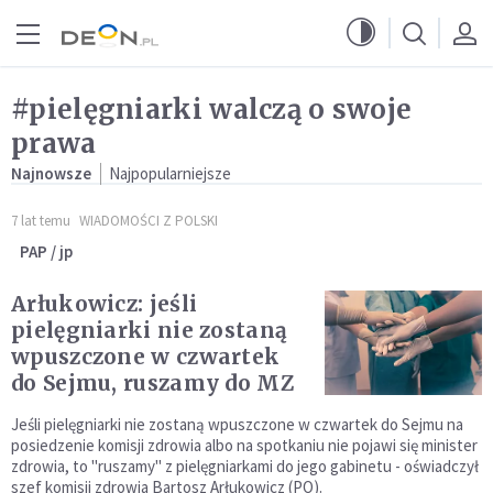
Przejdź do menu głównego
Przejdź do treści
#pielęgniarki walczą o swoje
prawa
Najnowsze
Najpopularniejsze
7 lat temu
WIADOMOŚCI Z POLSKI
PAP / jp
Arłukowicz: jeśli
pielęgniarki nie zostaną
wpuszczone w czwartek
do Sejmu, ruszamy do MZ
Jeśli pielęgniarki nie zostaną wpuszczone w czwartek do Sejmu na
posiedzenie komisji zdrowia albo na spotkaniu nie pojawi się minister
zdrowia, to "ruszamy" z pielęgniarkami do jego gabinetu - oświadczył
szef komisji zdrowia Bartosz Arłukowicz (PO).