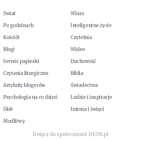
Świat
Wiara
Po godzinach
Inteligentne życie
Kościół
Czytelnia
Blogi
Wideo
Serwis papieski
Duchowość
Czytania liturgiczne
Biblia
Artykuły blogerów
Świadectwa
Psychologia na co dzień
Ludzie i inspiracje
Ślub
Imiona i święci
Modlitwy
Dołącz do społeczności DEON.pl