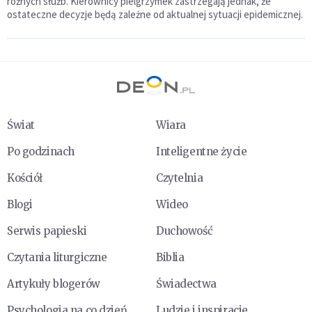
różnych służb. Kierownicy pielgrzymek zastrzegają jednak, że
ostateczne decyzje będą zależne od aktualnej sytuacji epidemicznej.
Świat
Wiara
Po godzinach
Inteligentne życie
Kościół
Czytelnia
Blogi
Wideo
Serwis papieski
Duchowość
Czytania liturgiczne
Biblia
Artykuły blogerów
Świadectwa
Psychologia na co dzień
Ludzie i inspiracje