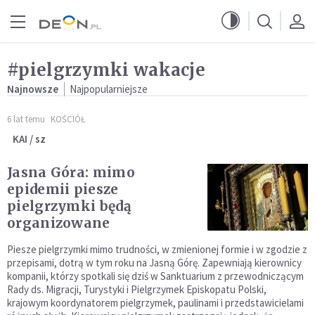
Przejdź do menu głównego
Przejdź do treści
#pielgrzymki wakacje
Najnowsze
Najpopularniejsze
6 lat temu
KOŚCIÓŁ
KAI / sz
Jasna Góra: mimo
epidemii piesze
pielgrzymki będą
organizowane
Piesze pielgrzymki mimo trudności, w zmienionej formie i w zgodzie z
przepisami, dotrą w tym roku na Jasną Górę. Zapewniają kierownicy
kompanii, którzy spotkali się dziś w Sanktuarium z przewodniczącym
Rady ds. Migracji, Turystyki i Pielgrzymek Episkopatu Polski,
krajowym koordynatorem pielgrzymek, paulinami i przedstawicielami