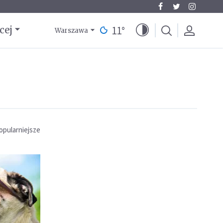
11
°
cej
Warszawa
opularniejsze