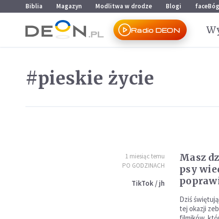
Przejdź do menu głównego
Przejdź do treści
Biblia
Magazyn
Modlitwa w drodze
Blogi
faceBó
Wy
Radio DEON
#pieskie życie
Masz dz
1 miesiąc temu
PO GODZINACH
psy wie
popraw
TikTok / jh
Dziś świętują
tej okazji ze
filmików, któ