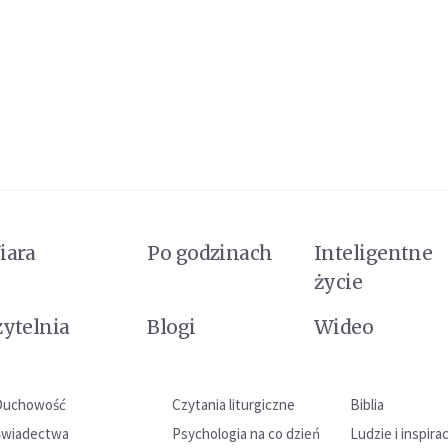
iara
Po godzinach
Inteligentne
życie
zytelnia
Blogi
Wideo
Duchowość
Czytania liturgiczne
Biblia
Świadectwa
Psychologia na co dzień
Ludzie i inspira