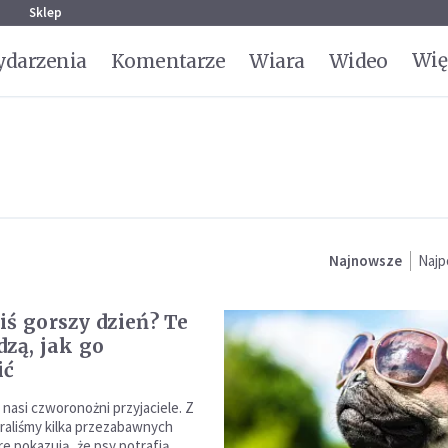
g
Sklep
Wię
darzenia
Komentarze
Wiara
Wideo
Najnowsze
Najp
iś gorszy dzień? Te
dzą, jak go
ić
 nasi czworonożni przyjaciele. Z
braliśmy kilka przezabawnych
re pokazują, że psy potrafią