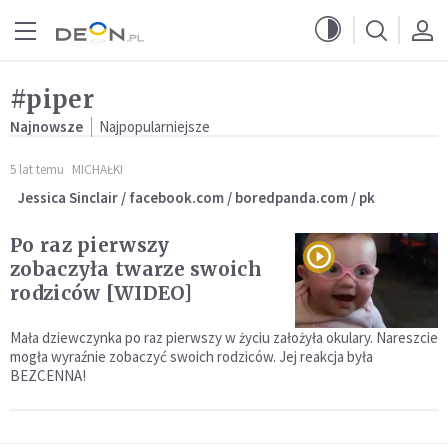
Przejdź do menu głównego
Przejdź do treści
#piper
Najnowsze
Najpopularniejsze
5 lat temu
MICHAŁKI
Jessica Sinclair / facebook.com / boredpanda.com / pk
Po raz pierwszy
zobaczyła twarze swoich
rodziców [WIDEO]
Mała dziewczynka po raz pierwszy w życiu założyła okulary. Nareszcie
mogła wyraźnie zobaczyć swoich rodziców. Jej reakcja była
BEZCENNA!