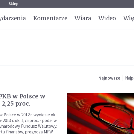
g
Sklep
Wię
darzenia
Komentarze
Wiara
Wideo
Najnowsze
Najp
PKB w Polsce w
 2,25 proc.
 Polsce w 2012 r. wyniesie ok.
w 2013 r. ok. 1,75 proc. - podał w
zynarodowy Fundusz Walutowy.
ortu finansów, prognoza MFW