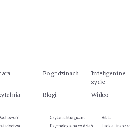
iara
Po godzinach
Inteligentne
życie
zytelnia
Blogi
Wideo
Duchowość
Czytania liturgiczne
Biblia
Świadectwa
Psychologia na co dzień
Ludzie i inspira