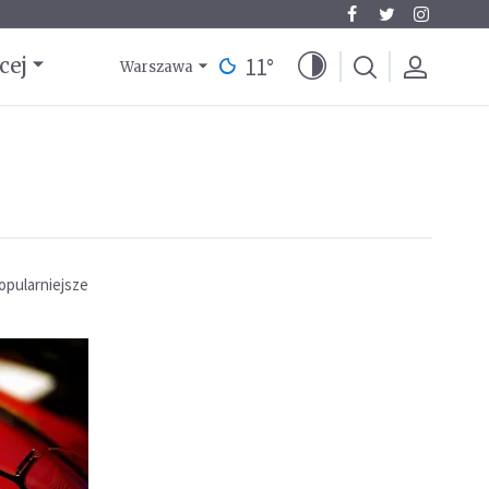
11
°
cej
Warszawa
opularniejsze