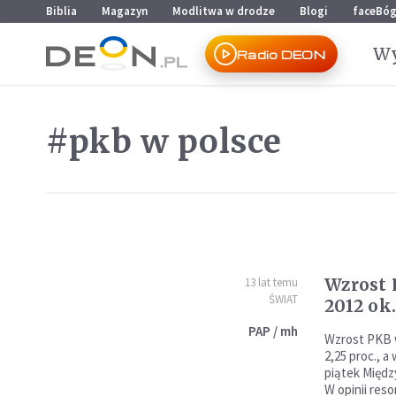
Przejdź do menu głównego
Przejdź do treści
Biblia
Magazyn
Modlitwa w drodze
Blogi
faceBó
Wy
Radio DEON
#pkb w polsce
Wzrost 
13 lat temu
ŚWIAT
2012 ok.
PAP / mh
Wzrost PKB w
2,25 proc., a 
piątek Międ
W opinii res