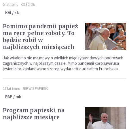
5 lat temu
KOŚCIÓŁ
KAI / kk
Pomimo pandemii papież
ma ręce pełne roboty. To
będzie robił w
najbliższych miesiącach
Jak wiadomo nie ma mowy o wielkich międzynarodowych podróżach
zagranicznych w najbliższym czasie. Mimo pandemii koronawirusa
jesienią br. zaplanowano szereg wydarzeń z udziałem Franciszka.
13 lat temu
SERWIS PAPIESKI
PAP / mh
Program papieski na
najbliższe miesiące