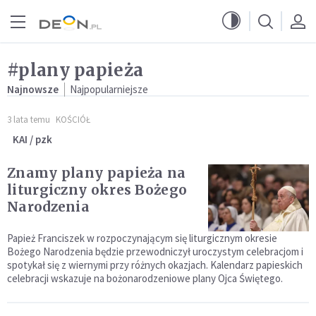
Przejdź do menu głównego
Przejdź do treści
#plany papieża
Najnowsze
Najpopularniejsze
3 lata temu
KOŚCIÓŁ
KAI / pzk
Znamy plany papieża na
liturgiczny okres Bożego
Narodzenia
Papież Franciszek w rozpoczynającym się liturgicznym okresie
Bożego Narodzenia będzie przewodniczył uroczystym celebracjom i
spotykał się z wiernymi przy różnych okazjach. Kalendarz papieskich
celebracji wskazuje na bożonarodzeniowe plany Ojca Świętego.