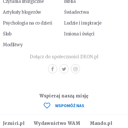
Czytania liturgiczne
Biblia
Artykuły blogerów
Świadectwa
Psychologia na co dzień
Ludzie i inspiracje
Ślub
Imiona i święci
Modlitwy
Dołącz do społeczności DEON.pl
Wspieraj naszą misję
WSPOMÓŻ NAS
Jezuici.pl
Wydawnictwo WAM
Mando.pl