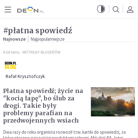
Przejdź do menu głównego
Przejdź do treści
#płatna spowiedź
Najnowsze
Najpopularniejsze
6 lat temu
ARTYKUŁY BLOGERÓW
Rafał Krysztofczyk
Płatna spowiedź; życie na
"kocią łapę", bo ślub za
drogi. Takie były
problemy parafian na
przedwojennych wsiach
Dwa razy do roku organista rozwoził tzw. kartki do spowiedzi, za
które płacono najczęściej produktami rolnymi. Mój dziś 84 - letni