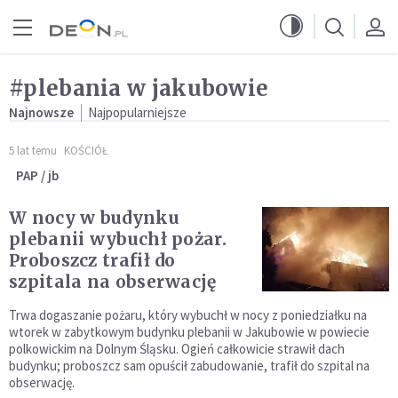
Przejdź do menu głównego
Przejdź do treści
#plebania w jakubowie
Najnowsze
Najpopularniejsze
5 lat temu
KOŚCIÓŁ
PAP / jb
W nocy w budynku
plebanii wybuchł pożar.
Proboszcz trafił do
szpitala na obserwację
Trwa dogaszanie pożaru, który wybuchł w nocy z poniedziałku na
wtorek w zabytkowym budynku plebanii w Jakubowie w powiecie
polkowickim na Dolnym Śląsku. Ogień całkowicie strawił dach
budynku; proboszcz sam opuścił zabudowanie, trafił do szpital na
obserwację.