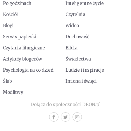
Po godzinach
Inteligentne życie
Kościół
Czytelnia
Blogi
Wideo
Serwis papieski
Duchowość
Czytania liturgiczne
Biblia
Artykuły blogerów
Świadectwa
Psychologia na co dzień
Ludzie i inspiracje
Ślub
Imiona i święci
Modlitwy
Dołącz do społeczności DEON.pl