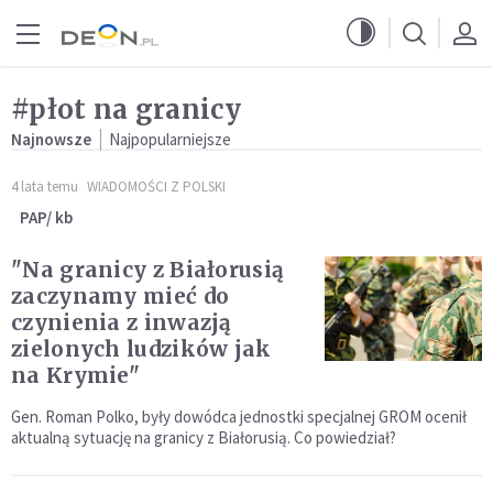
Przejdź do menu głównego
Przejdź do treści
#płot na granicy
Najnowsze
Najpopularniejsze
4 lata temu
WIADOMOŚCI Z POLSKI
PAP/ kb
"Na granicy z Białorusią
zaczynamy mieć do
czynienia z inwazją
zielonych ludzików jak
na Krymie"
Gen. Roman Polko, były dowódca jednostki specjalnej GROM ocenił
aktualną sytuację na granicy z Białorusią. Co powiedział?