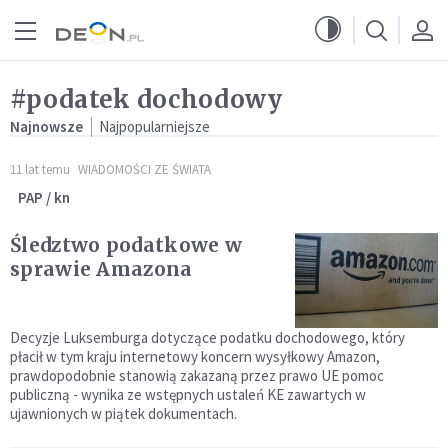
Przejdź do menu głównego
Przejdź do treści
#podatek dochodowy
Najnowsze
Najpopularniejsze
11 lat temu
WIADOMOŚCI ZE ŚWIATA
PAP / kn
Śledztwo podatkowe w
sprawie Amazona
Decyzje Luksemburga dotyczące podatku dochodowego, który
płacił w tym kraju internetowy koncern wysyłkowy Amazon,
prawdopodobnie stanowią zakazaną przez prawo UE pomoc
publiczną - wynika ze wstępnych ustaleń KE zawartych w
ujawnionych w piątek dokumentach.