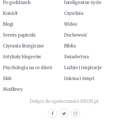
Po godzinach
Inteligentne życie
Kościół
Czytelnia
Blogi
Wideo
Serwis papieski
Duchowość
Czytania liturgiczne
Biblia
Artykuły blogerów
Świadectwa
Psychologia na co dzień
Ludzie i inspiracje
Ślub
Imiona i święci
Modlitwy
Dołącz do społeczności DEON.pl