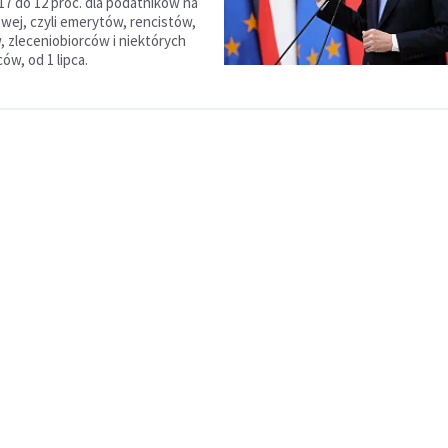
17 do 12 proc. dla podatników na
owej, czyli emerytów, rencistów,
 zleceniobiorców i niektórych
ów, od 1 lipca.