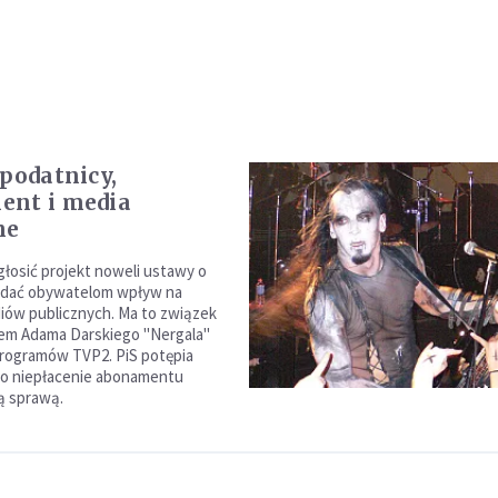
 podatnicy,
ent i media
ne
głosić projekt noweli ustawy o
a dać obywatelom wpływ na
ów publicznych. Ma to związek
ałem Adama Darskiego "Nergala"
rogramów TVP2. PiS potępia
 o niepłacenie abonamentu
ą sprawą.