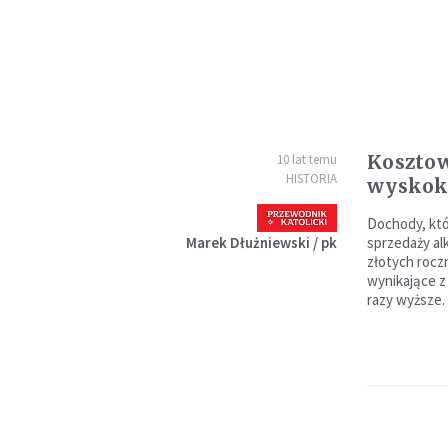
Koszto
10 lat temu
HISTORIA
wysko
Dochody, któ
Marek Dłużniewski / pk
sprzedaży alk
złotych rocz
wynikające z
razy wyższe.