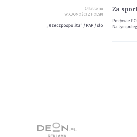
Za spor
14 lat temu
WIADOMOŚCI Z POLSKI
Posłowie PO 
„Rzeczpospolita” / PAP / slo
Na tym poleg