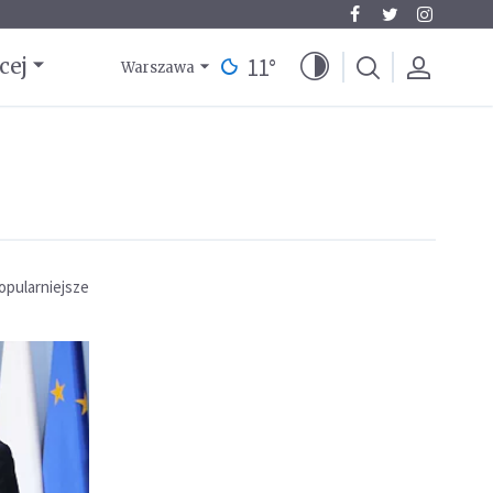
11
°
cej
Warszawa
opularniejsze