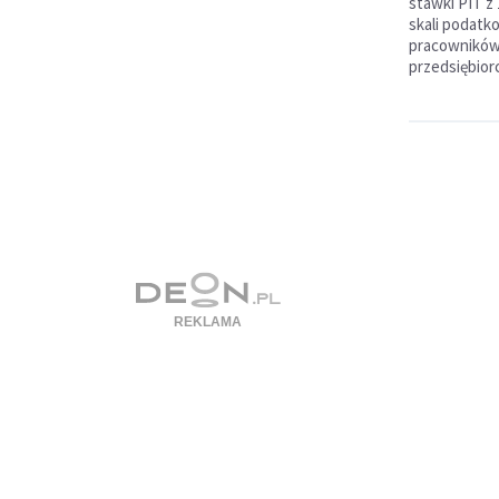
stawki PIT z 
skali podatk
pracowników,
przedsiębiorc