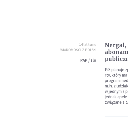
Nergal,
14 lat temu
WIADOMOŚCI Z POLSKI
abonam
publicz
PAP / slo
PiS planuje z
rtv, który m
program medi
m.in. z udzi
w jednym z p
jednak apele
związane z t