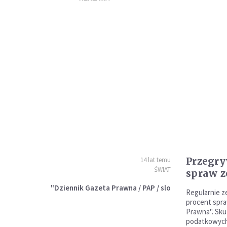
Przegr
14 lat temu
ŚWIAT
spraw 
"Dziennik Gazeta Prawna / PAP / slo
Regularnie z
procent spra
Prawna". Sk
podatkowych 