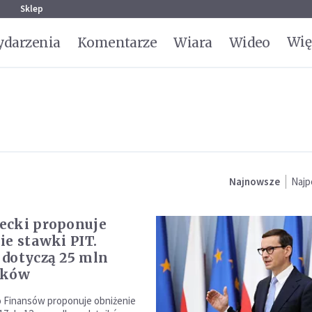
g
Sklep
Wię
darzenia
Komentarze
Wiara
Wideo
Najnowsze
Najp
ecki proponuje
ie stawki PIT.
dotyczą 25 mln
ików
 Finansów proponuje obniżenie