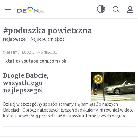
Przejdź do menu głównego
Przejdź do treści
#poduszka powietrzna
Najnowsze
Najpopularniejsze
9 lat temu
LUDZIE I INSPIRACJE
xtatic / youtube.com.com / pk
Drogie Babcie,
wszystkiego
najlepszego!
Dzisiaj w szczególny sposób staramy się pamiętać o naszych
Babciach. Oprócz najlepszych życzeń dedykujemy im również wideo,
które z pewnością przeszło już do klasyki internetowych nagrań.