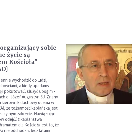
 organizujący sobie
e życie są
em Kościoła"
AD]
ennie wychodzić do ludzi,
abościami, a kiedy upadamy
ę i pokutować, służyć ubogim -
ach o. Józef Augustyn SJ. Znany
i kierownik duchowy ocenia w
AI, że tożsamość kapłańska jest
lizacyjnym zakręcie. Nawiązując
ów odejść z kapłaństwa
dramatem dla Kościoła jest to, że
ża nie odchodzą, lecz latami