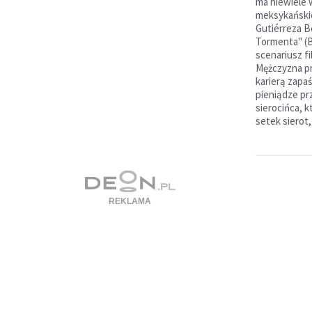
ma niewiele 
meksykański
Gutiérreza B
Tormenta" (Br
scenariusz fi
Mężczyzna pr
karierą zapaś
pieniądze pr
sierocińca, k
setek sierot,