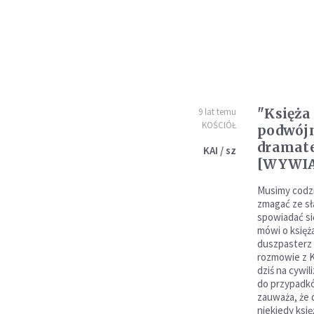
"Księża
9 lat temu
KOŚCIÓŁ
podwójn
dramat
KAI / sz
[WYWI
Musimy codzi
zmagać ze sł
spowiadać si
mówi o księż
duszpasterz 
rozmowie z K
dziś na cywi
do przypadk
zauważa, że 
niekiedy księ