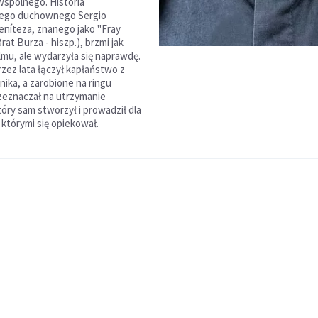
wspólnego. Historia
ego duchownego Sergio
eníteza, znanego jako "Fray
at Burza - hiszp.), brzmi jak
lmu, ale wydarzyła się naprawdę.
zez lata łączył kapłaństwo z
nika, a zarobione na ringu
zeznaczał na utrzymanie
tóry sam stworzył i prowadził dla
 którymi się opiekował.