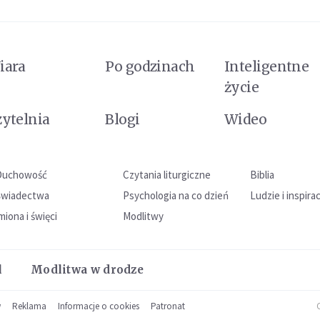
iara
Po godzinach
Inteligentne
życie
zytelnia
Blogi
Wideo
Duchowość
Czytania liturgiczne
Biblia
Świadectwa
Psychologia na co dzień
Ludzie i inspira
miona i święci
Modlitwy
l
Modlitwa w drodze
w
Reklama
Informacje o cookies
Patronat