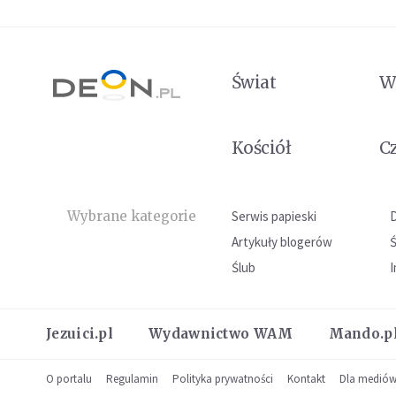
Świat
W
Kościół
C
Wybrane kategorie
Serwis papieski
Artykuły blogerów
Ślub
I
Jezuici.pl
Wydawnictwo WAM
Mando.p
O portalu
Regulamin
Polityka prywatności
Kontakt
Dla medió