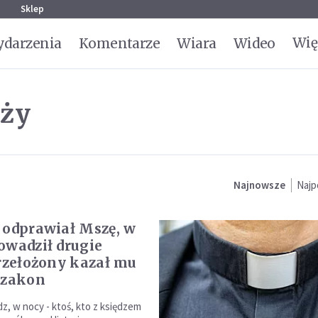
g
Sklep
Wię
darzenia
Komentarze
Wiara
Wideo
ęży
Najnowsze
Najp
 odprawiał Mszę, w
owadził drugie
Przełożony kazał mu
 zakon
z, w nocy - ktoś, kto z księdzem