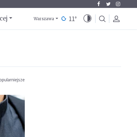
11
°
cej
Warszawa
opularniejsze