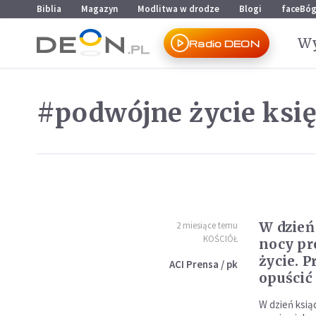
Przejdź do menu głównego
Przejdź do treści
Biblia
Magazyn
Modlitwa w drodze
Blogi
faceBó
Wy
Radio DEON
#podwójne życie ksi
W dzień
2 miesiące temu
KOŚCIÓŁ
nocy pr
życie. 
ACI Prensa / pk
opuścić
W dzień ksiąd