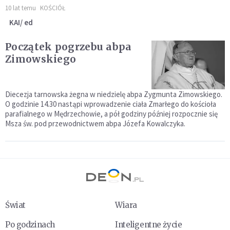
10 lat temu
KOŚCIÓŁ
KAI/ ed
Początek pogrzebu abpa
Zimowskiego
Diecezja tarnowska żegna w niedzielę abpa Zygmunta Zimowskiego.
O godzinie 14.30 nastąpi wprowadzenie ciała Zmarłego do kościoła
parafialnego w Mędrzechowie, a pół godziny później rozpocznie się
Msza św. pod przewodnictwem abpa Józefa Kowalczyka.
Świat
Wiara
Po godzinach
Inteligentne życie