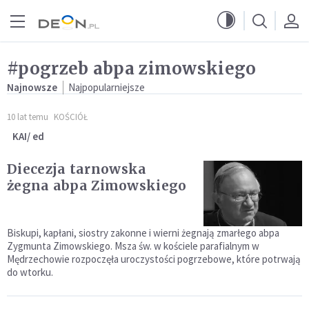
Przejdź do menu głównego
Przejdź do treści
#pogrzeb abpa zimowskiego
Najnowsze
Najpopularniejsze
10 lat temu
KOŚCIÓŁ
KAI/ ed
Diecezja tarnowska
żegna abpa Zimowskiego
Biskupi, kapłani, siostry zakonne i wierni żegnają zmarłego abpa
Zygmunta Zimowskiego. Msza św. w kościele parafialnym w
Mędrzechowie rozpoczęła uroczystości pogrzebowe, które potrwają
do wtorku.