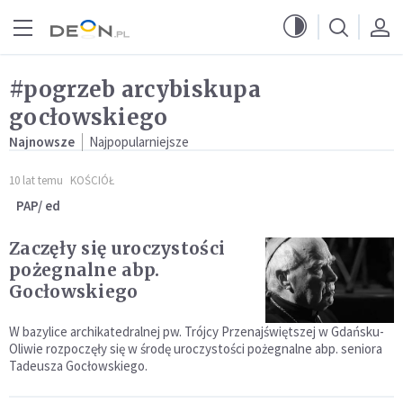
Przejdź do menu głównego
Przejdź do treści
#pogrzeb arcybiskupa
gocłowskiego
Najnowsze
Najpopularniejsze
10 lat temu
KOŚCIÓŁ
PAP/ ed
Zaczęły się uroczystości
pożegnalne abp.
Gocłowskiego
W bazylice archikatedralnej pw. Trójcy Przenajświętszej w Gdańsku-
Oliwie rozpoczęły się w środę uroczystości pożegnalne abp. seniora
Tadeusza Gocłowskiego.