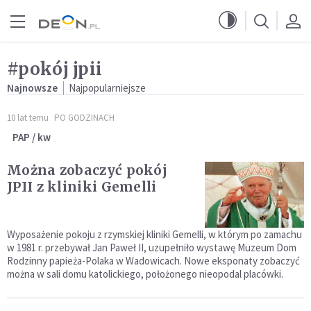
Przejdź do menu głównego
Przejdź do treści
#pokój jpii
Najnowsze
Najpopularniejsze
10 lat temu
PO GODZINACH
PAP / kw
Można zobaczyć pokój
JPII z kliniki Gemelli
Wyposażenie pokoju z rzymskiej kliniki Gemelli, w którym po zamachu
w 1981 r. przebywał Jan Paweł II, uzupełniło wystawę Muzeum Dom
Rodzinny papieża-Polaka w Wadowicach. Nowe eksponaty zobaczyć
można w sali domu katolickiego, położonego nieopodal placówki.