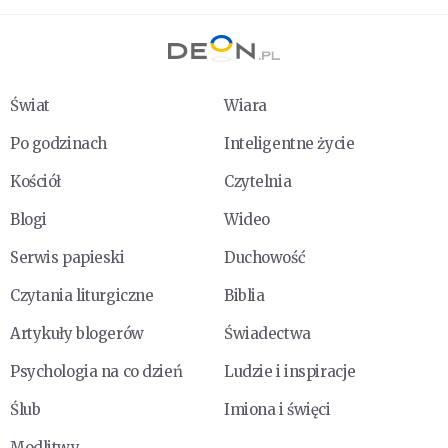
Świat
Wiara
Po godzinach
Inteligentne życie
Kościół
Czytelnia
Blogi
Wideo
Serwis papieski
Duchowość
Czytania liturgiczne
Biblia
Artykuły blogerów
Świadectwa
Psychologia na co dzień
Ludzie i inspiracje
Ślub
Imiona i święci
Modlitwy