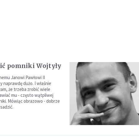
ić pomniki Wojtyły
nemu Janowi Pawłowi II
 naprawdę dużo. I właśnie
am, że trzeba zrobić wiele
tawiać mu - często wątpliwej
mniki. Mówiąc obrazowo - dobrze
zsadzić.