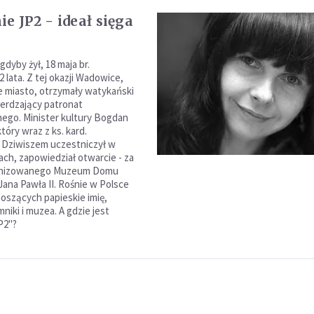
e JP2 - ideał sięga
 gdyby żył, 18 maja br.
 lata. Z tej okazji Wadowice,
e miasto, otrzymały watykański
erdzający patronat
ego. Minister kultury Bogdan
tóry wraz z ks. kard.
 Dziwiszem uczestniczył w
ach, zapowiedział otwarcie - za
rnizowanego Muzeum Domu
ana Pawła II. Rośnie w Polsce
noszących papieskie imię,
niki i muzea. A gdzie jest
P2"?