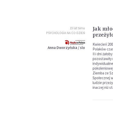
Jak mło
15 lat temu
PSYCHOLOGIA NA CO DZIEŃ
przeżył
Kwiecień 200
Anna Dworzyńska / slo
Polaków cza
II i dni żało
pozostawiły 
indywidualne
pokoleniowej
Ziemba ze Sz
Społecznej w
ludzie przeży
inaczej niż s