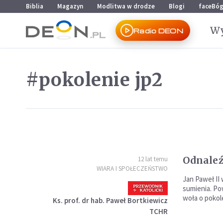
Przejdź do menu głównego
Przejdź do treści
Biblia
Magazyn
Modlitwa w drodze
Blogi
faceBó
Wy
Radio DEON
#pokolenie jp2
Odnaleź
12 lat temu
WIARA I SPOŁECZEŃSTWO
Jan Paweł II 
sumienia. Po
woła o pokole
Ks. prof. dr hab. Paweł Bortkiewicz
TCHR