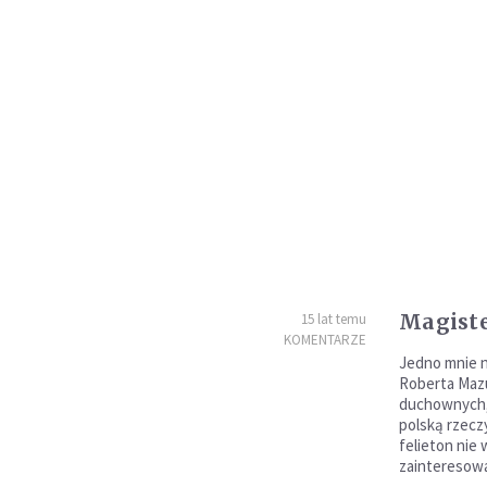
Magiste
15 lat temu
KOMENTARZE
Jedno mnie n
Roberta Mazu
duchownych, 
polską rzecz
felieton nie
zainteresowa