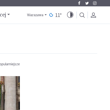
11
°
cej
Warszawa
opularniejsze