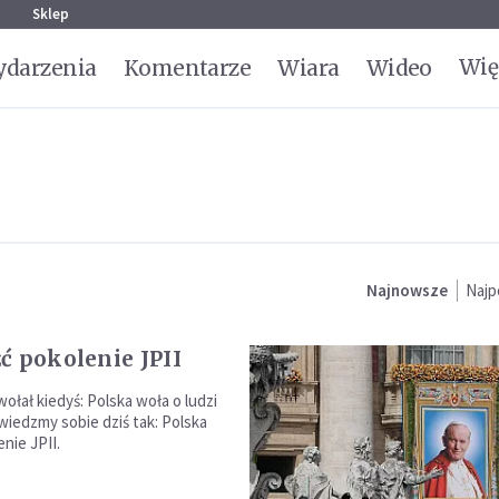
g
Sklep
Wię
darzenia
Komentarze
Wiara
Wideo
Najnowsze
Najp
ć pokolenie JPII
wołał kiedyś: Polska woła o ludzi
wiedzmy sobie dziś tak: Polska
nie JPII.