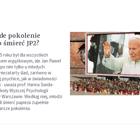
de pokolenie
o śmierć JP2?
5 roku był dla wszystkich
sem wyjątkowym, ale Jan Paweł
by po nim tylko u młodych
niezatarty ślad, zarówno w
j psychice, jak w świadomości
 - uważa prof. Hanna Świda-
koły Wyższej Psychologii
 Warszawie. Według niej, młodzi
li śmierć papieża zupełnie
tarsze pokolenia.