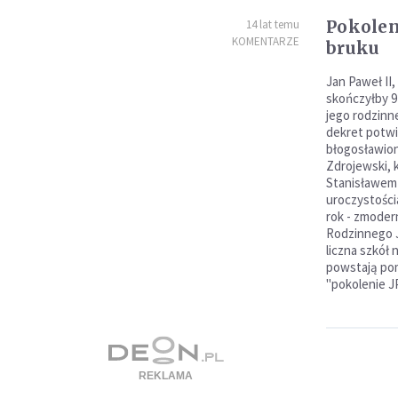
Pokoleni
14 lat temu
KOMENTARZE
bruku
Jan Paweł II,
skończyłby 92
jego rodzinn
dekret potwi
błogosławion
Zdrojewski, k
Stanisławem
uroczystości
rok - zmode
Rodzinnego J
liczna szkół 
powstają pom
"pokolenie J