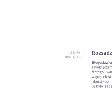
Rozsadz
13 lat temu
KOMENTARZE
Błogosławio
zawdzięczamy
dlatego uważ
więcej, niż s
jakości - po
by było je ro