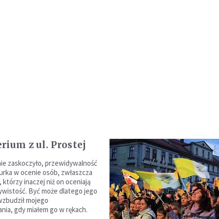
rium z ul. Prostej
ie zaskoczyło, przewidywalność
rka w ocenie osób, zwłaszcza
którzy inaczej niż on oceniają
ywistość. Być może dlatego jego
 wzbudził mojego
nia, gdy miałem go w rękach.