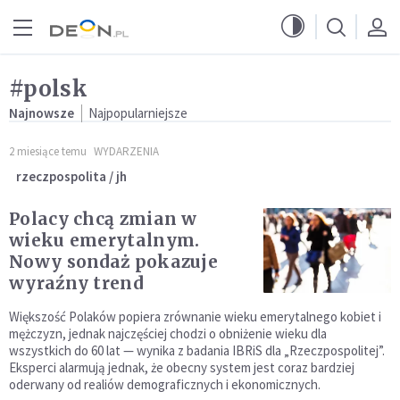
Przejdź do menu głównego
Przejdź do treści
#polsk
Najnowsze
Najpopularniejsze
2 miesiące temu
WYDARZENIA
rzeczpospolita / jh
Polacy chcą zmian w
wieku emerytalnym.
Nowy sondaż pokazuje
wyraźny trend
Większość Polaków popiera zrównanie wieku emerytalnego kobiet i
mężczyzn, jednak najczęściej chodzi o obniżenie wieku dla
wszystkich do 60 lat — wynika z badania IBRiS dla „Rzeczpospolitej”.
Eksperci alarmują jednak, że obecny system jest coraz bardziej
oderwany od realiów demograficznych i ekonomicznych.