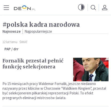
Przejdź do menu głównego
Przejdź do treści
#polska kadra narodowa
Najnowsze
Najpopularniejsze
12 lat temu
ŚWIAT
PAP / drr
Fornalik przestał pełnić
funkcję selekcjonera
Po 15 miesiącach pracy Waldemar Fornalik, jeszcze niedawno
nazywany przez kibiców w Chorzowie "Waldkiem Kingiem", przestał
być selekcjonerem piłkarskiej reprezentacji Polski. To efekt
przegranych eliminacji mistrzostw świata.