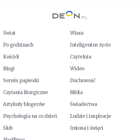
Świat
Wiara
Po godzinach
Inteligentne życie
Kościół
Czytelnia
Blogi
Wideo
Serwis papieski
Duchowość
Czytania liturgiczne
Biblia
Artykuły blogerów
Świadectwa
Psychologia na co dzień
Ludzie i inspiracje
Ślub
Imiona i święci
Modlitwy