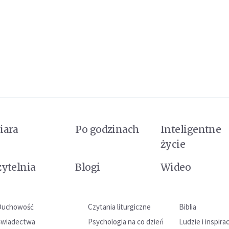
iara
Po godzinach
Inteligentne
życie
zytelnia
Blogi
Wideo
Duchowość
Czytania liturgiczne
Biblia
Świadectwa
Psychologia na co dzień
Ludzie i inspira