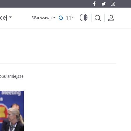
11
°
cej
Warszawa
opularniejsze