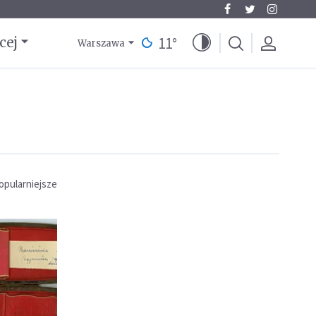
11
°
cej
Warszawa
opularniejsze