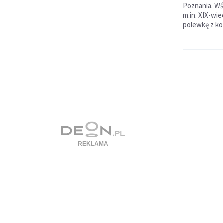
Poznania. Wś
m.in. XIX-wi
polewkę z koś