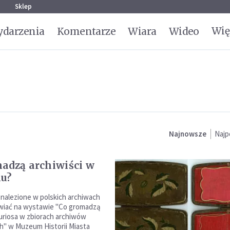
g
Sklep
Wię
darzenia
Komentarze
Wiara
Wideo
Najnowsze
Najp
adzą archiwiści w
u?
nalezione w polskich archiwach
wiać na wystawie "Co gromadzą
Curiosa w zbiorach archiwów
" w Muzeum Historii Miasta