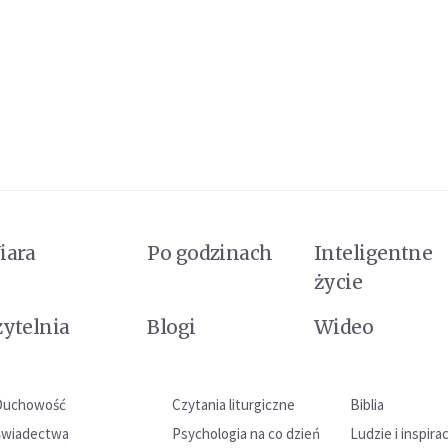
iara
Po godzinach
Inteligentne
życie
zytelnia
Blogi
Wideo
Duchowość
Czytania liturgiczne
Biblia
Świadectwa
Psychologia na co dzień
Ludzie i inspira