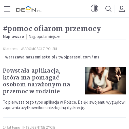
Przejdź do menu głównego
Przejdź do treści
#pomoc ofiarom przemocy
Najnowsze
Najpopularniejsze
6 lat temu
WIADOMOŚCI Z POLSKI
warszawa.naszemiasto.pl / twojparasol.com / ms
Powstała aplikacja,
która ma pomagać
osobom narażonym na
przemoc w rodzinie
To pierwsza tego typu aplikacja w Polsce. Dzięki swojemu wyglądowi
zapewnia użytkownikom niezbędną dyskrecję.
14 lat temu
INTELIGENTNE ŻYCIE