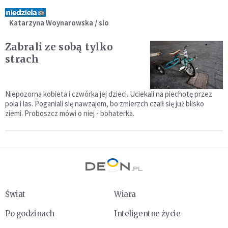
Katarzyna Woynarowska / slo
Zabrali ze sobą tylko
strach
Niepozorna kobieta i czwórka jej dzieci. Uciekali na piechotę przez
pola i las. Poganiali się nawzajem, bo zmierzch czaił się już blisko
ziemi. Proboszcz mówi o niej - bohaterka.
Świat
Wiara
Po godzinach
Inteligentne życie