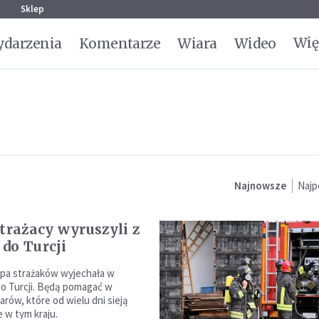
g
Sklep
Wię
darzenia
Komentarze
Wiara
Wideo
Najnowsze
Najp
strażacy wyruszyli z
do Turcji
pa strażaków wyjechała w
do Turcji. Będą pomagać w
rów, które od wielu dni sieją
 w tym kraju.