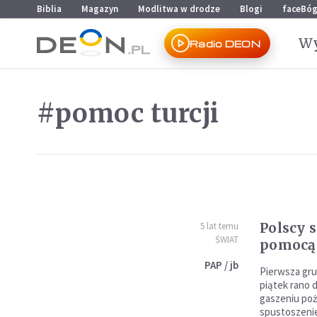
Przejdź do menu głównego
Przejdź do treści
Biblia
Magazyn
Modlitwa w drodze
Blogi
faceBó
Wy
Radio DEON
#pomoc turcji
Polscy 
5 lat temu
ŚWIAT
pomocą 
PAP / jb
Pierwsza gru
piątek rano 
gaszeniu poża
spustoszenie