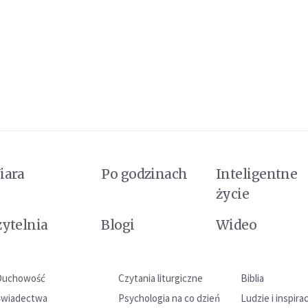
iara
Po godzinach
Inteligentne
życie
zytelnia
Blogi
Wideo
Duchowość
Czytania liturgiczne
Biblia
Świadectwa
Psychologia na co dzień
Ludzie i inspira