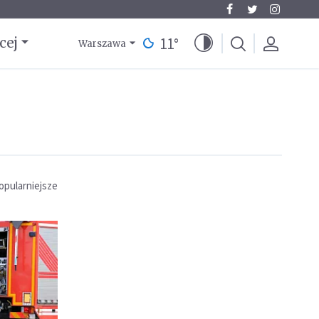
11
°
cej
Warszawa
opularniejsze