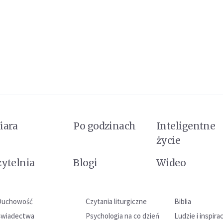
iara
Po godzinach
Inteligentne
życie
zytelnia
Blogi
Wideo
Duchowość
Czytania liturgiczne
Biblia
Świadectwa
Psychologia na co dzień
Ludzie i inspira