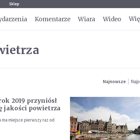
g
Sklep
Wię
darzenia
Komentarze
Wiara
Wideo
wietrza
Najnowsze
Najp
 rok 2019 przyniósł
 jakości powietrza
a ma miejsce pierwszy raz od