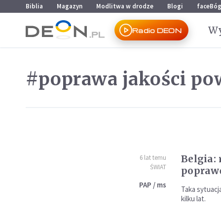
Przejdź do menu głównego
Przejdź do treści
Biblia
Magazyn
Modlitwa w drodze
Blogi
faceBó
Wy
Radio DEON
#poprawa jakości po
Belgia:
6 lat temu
ŚWIAT
poprawę
PAP / ms
Taka sytuacj
kilku lat.