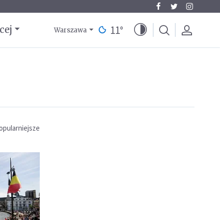
11
°
cej
Warszawa
opularniejsze