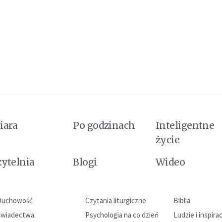
iara
Po godzinach
Inteligentne
życie
zytelnia
Blogi
Wideo
Duchowość
Czytania liturgiczne
Biblia
Świadectwa
Psychologia na co dzień
Ludzie i inspira