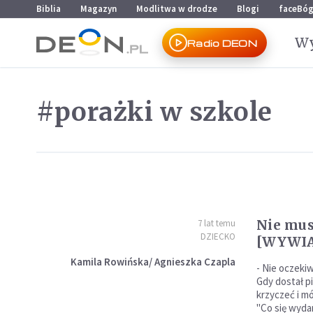
Przejdź do menu głównego
Przejdź do treści
Biblia
Magazyn
Modlitwa w drodze
Blogi
faceBó
Wy
Radio DEON
#porażki w szkole
Nie mus
7 lat temu
DZIECKO
[WYWI
Kamila Rowińska/ Agnieszka Czapla
- Nie oczeki
Gdy dostał p
krzyczeć i mó
"Co się wydar