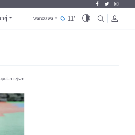
11
°
cej
Warszawa
opularniejsze