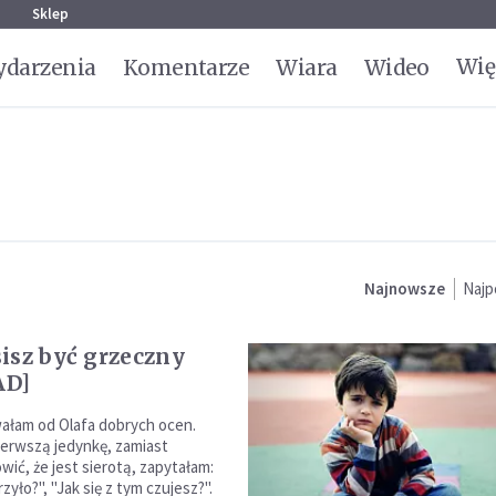
g
Sklep
Wię
darzenia
Komentarze
Wiara
Wideo
Najnowsze
Najp
isz być grzeczny
AD]
wałam od Olafa dobrych ocen.
ierwszą jedynkę, zamiast
wić, że jest sierotą, zapytałam:
zyło?", "Jak się z tym czujesz?".