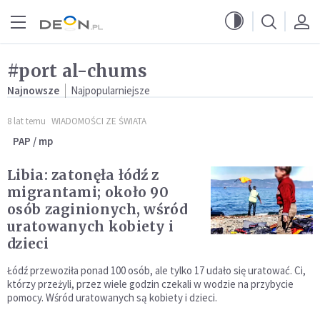
Przejdź do menu głównego
Przejdź do treści
#port al-chums
Najnowsze
Najpopularniejsze
8 lat temu
WIADOMOŚCI ZE ŚWIATA
PAP / mp
Libia: zatonęła łódź z
migrantami; około 90
osób zaginionych, wśród
uratowanych kobiety i
dzieci
Łódź przewoziła ponad 100 osób, ale tylko 17 udało się uratować. Ci,
którzy przeżyli, przez wiele godzin czekali w wodzie na przybycie
pomocy. Wśród uratowanych są kobiety i dzieci.