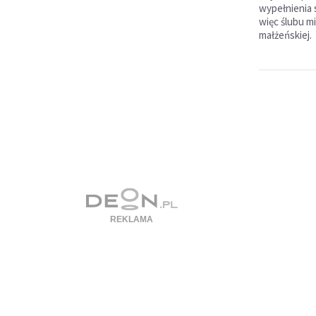
wypełnienia s
więc ślubu mi
małżeńskiej.