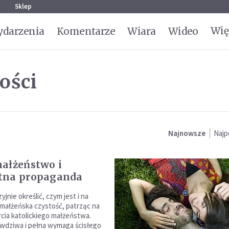
g
Sklep
Wię
darzenia
Komentarze
Wiara
Wideo
ości
Najnowsze
Najp
ałżeństwo i
tna propaganda
jnie określić, czym jest i na
małżeńska czystość, patrząc na
cia katolickiego małżeństwa.
wdziwa i pełna wymaga ścisłego