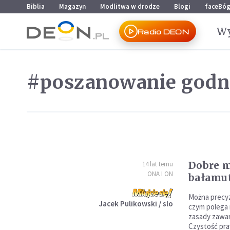
Przejdź do menu głównego
Przejdź do treści
Biblia
Magazyn
Modlitwa w drodze
Blogi
faceBó
Wy
Radio DEON
#poszanowanie godn
Dobre m
14 lat temu
ONA I ON
bałamu
Można precyzy
Jacek Pulikowski / slo
czym polega 
zasady zawar
Czystość pra