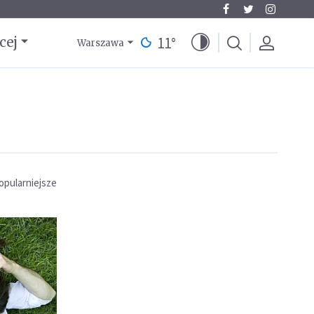
11
°
cej
Warszawa
opularniejsze