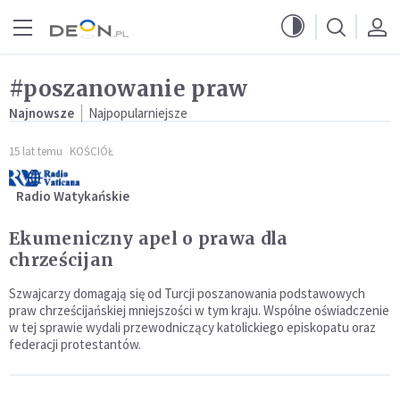
Przejdź do menu głównego
Przejdź do treści
#poszanowanie praw
Najnowsze
Najpopularniejsze
15 lat temu
KOŚCIÓŁ
Radio Watykańskie
Ekumeniczny apel o prawa dla
chrześcijan
Szwajcarzy domagają się od Turcji poszanowania podstawowych
praw chrześcijańskiej mniejszości w tym kraju. Wspólne oświadczenie
w tej sprawie wydali przewodniczący katolickiego episkopatu oraz
federacji protestantów.