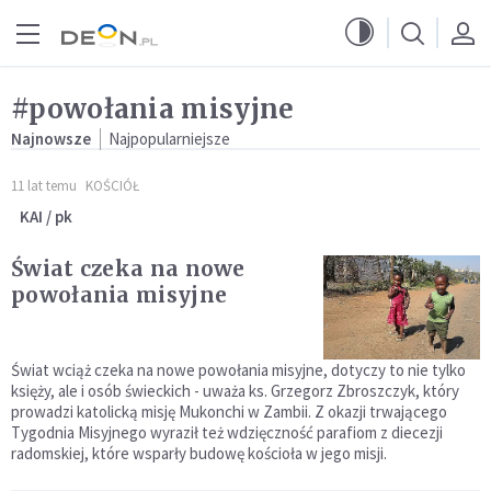
Przejdź do menu głównego
Przejdź do treści
#powołania misyjne
Najnowsze
Najpopularniejsze
11 lat temu
KOŚCIÓŁ
KAI / pk
Świat czeka na nowe
powołania misyjne
Świat wciąż czeka na nowe powołania misyjne, dotyczy to nie tylko
księży, ale i osób świeckich - uważa ks. Grzegorz Zbroszczyk, który
prowadzi katolicką misję Mukonchi w Zambii. Z okazji trwającego
Tygodnia Misyjnego wyraził też wdzięczność parafiom z diecezji
radomskiej, które wsparły budowę kościoła w jego misji.