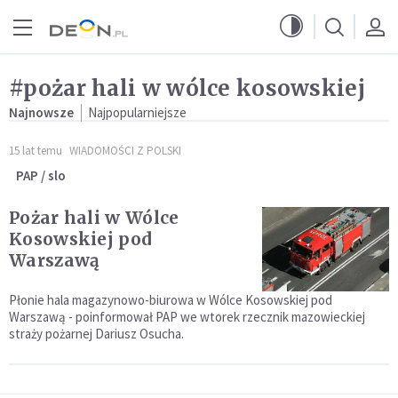
Przejdź do menu głównego
Przejdź do treści
#pożar hali w wólce kosowskiej
Najnowsze
Najpopularniejsze
15 lat temu
WIADOMOŚCI Z POLSKI
PAP / slo
Pożar hali w Wólce
Kosowskiej pod
Warszawą
Płonie hala magazynowo-biurowa w Wólce Kosowskiej pod
Warszawą - poinformował PAP we wtorek rzecznik mazowieckiej
straży pożarnej Dariusz Osucha.