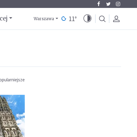
11
°
cej
Warszawa
opularniejsze