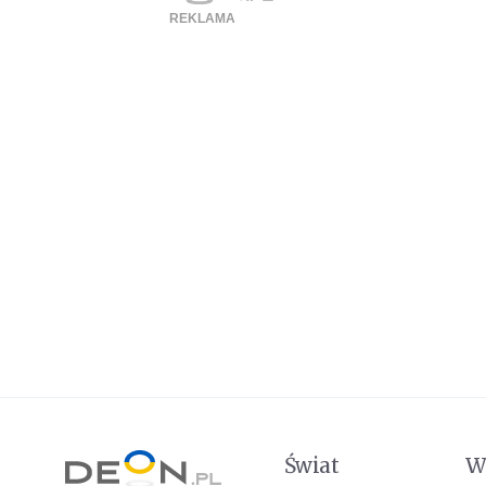
Świat
W