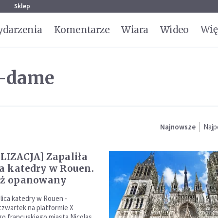
g
Sklep
Wię
darzenia
Komentarze
Wiara
Wideo
e-dame
Najnowsze
Najp
IZACJA] Zapaliła
ica katedry w Rouen.
uż opanowany
iglica katedry w Rouen -
czwartek na platformie X
go francuskiego miasta Nicolas