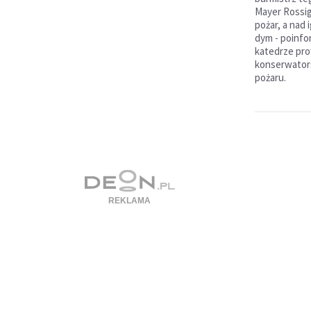
Mayer Rossig
pożar, a nad 
dym - poinfo
katedrze pr
konserwatorsk
pożaru.