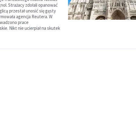
nol. Strażacy zdołali opanować
iglicą przestał unosić się gęsty
rmowała agencja Reutera. W
owadzono prace
ie. Nikt nie ucierpiał na skutek