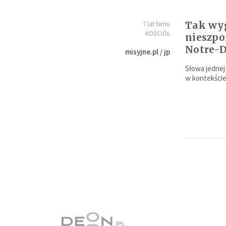
Tak wyg
7 lat temu
KOŚCIÓŁ
nieszpo
Notre-
misyjne.pl / jp
Słowa jednej 
w kontekście