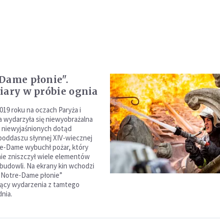
Dame płonie".
iary w próbie ognia
019 roku na oczach Paryża i
a wydarzyła się niewyobrażalna
Z niewyjaśnionych dotąd
poddaszu słynnej XIV-wiecznej
e-Dame wybuchł pożar, który
ie zniszczył wiele elementów
 budowli. Na ekrany kin wchodzi
 „Notre-Dame płonie”
ący wydarzenia z tamtego
nia.