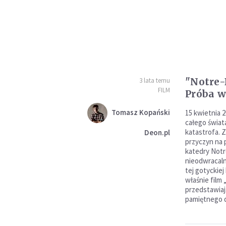
"Notre-
3 lata temu
FILM
Próba w
Tomasz Kopański
15 kwietnia 2
całego świat
katastrofa. 
Deon.pl
przyczyn na 
katedry Notr
nieodwracaln
tej gotyckiej
właśnie film
przedstawiaj
pamiętnego d