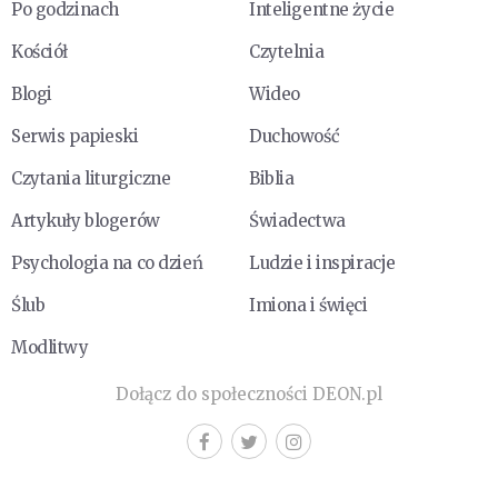
Po godzinach
Inteligentne życie
Kościół
Czytelnia
Blogi
Wideo
Serwis papieski
Duchowość
Czytania liturgiczne
Biblia
Artykuły blogerów
Świadectwa
Psychologia na co dzień
Ludzie i inspiracje
Ślub
Imiona i święci
Modlitwy
Dołącz do społeczności DEON.pl