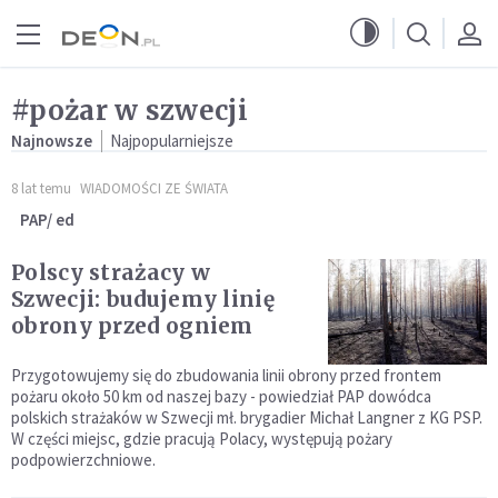
Przejdź do menu głównego
Przejdź do treści
#pożar w szwecji
Najnowsze
Najpopularniejsze
8 lat temu
WIADOMOŚCI ZE ŚWIATA
PAP/ ed
Polscy strażacy w
Szwecji: budujemy linię
obrony przed ogniem
Przygotowujemy się do zbudowania linii obrony przed frontem
pożaru około 50 km od naszej bazy - powiedział PAP dowódca
polskich strażaków w Szwecji mł. brygadier Michał Langner z KG PSP.
W części miejsc, gdzie pracują Polacy, występują pożary
podpowierzchniowe.