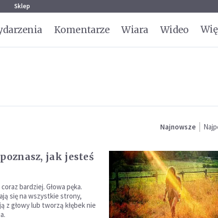
g
Sklep
Wię
darzenia
Komentarze
Wiara
Wideo
Najnowsze
Najp
 poznasz, jak jesteś
 coraz bardziej. Głowa pęka.
ają się na wszystkie strony,
ją z głowy lub tworzą kłębek nie
a.