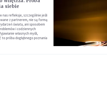
o wnętrza. Próba
a siebie
 nas refleksje, szczególnie jeśli
wane z partnerem, nie są formą
wydarzeń świata, ani sposobem
problemów i codziennych
Wyjawianie własnych myśli,
uć to próba dogłębnego poznania