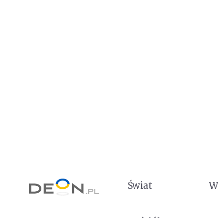
Świat
W