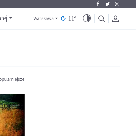
11
°
cej
Warszawa
opularniejsze