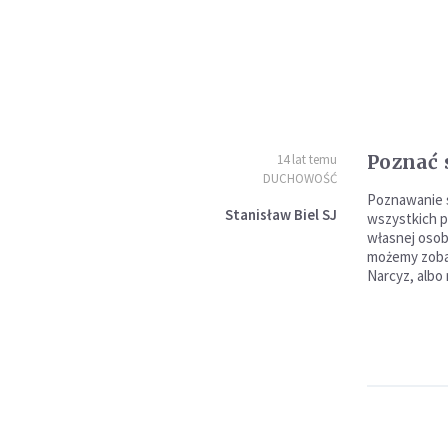
Poznać 
14 lat temu
DUCHOWOŚĆ
Poznawanie s
Stanisław Biel SJ
wszystkich p
własnej osob
możemy zobac
Narcyz, albo 