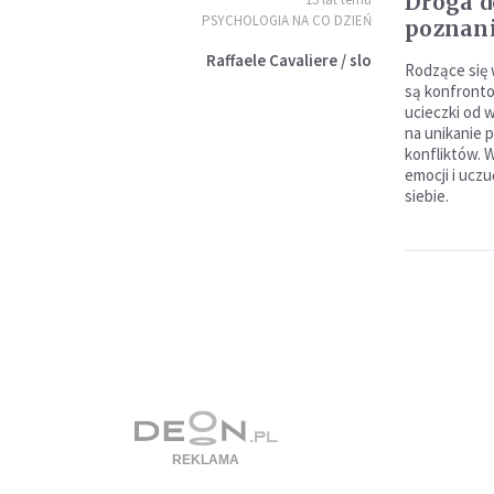
Droga d
PSYCHOLOGIA NA CO DZIEŃ
poznani
Raffaele Cavaliere / slo
Rodzące się w
są konfronto
ucieczki od 
na unikanie 
konfliktów. 
emocji i ucz
siebie.