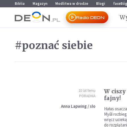
Przejdź do menu głównego
Przejdź do treści
Biblia
Magazyn
Modlitwa w drodze
Blogi
faceBó
Wy
Radio DEON
#poznać siebie
W ciszy
10 lat temu
PORADNIA
fajny!
Anna Lapwing / slo
Hałas osacza
Myśli rozbieg
wręcz ucieka
do rozplątani