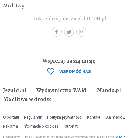
Modlitwy
Dołącz do społeczności DEON.pl
Wspieraj naszą misję
WSPOMÓŻ NAS
Jezuici.pl
Wydawnictwo WAM
Mando.pl
Modlitwa w drodze
O portalu
Regulamin
Polityka prywatności
Kontakt
Dla mediów
Reklama
Informacje o cookies
Patronat
Copyright 2019 © Deon.pl Wszystkie prawa zastrzeżone. Realizacja
ideo.pl