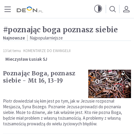
Przejdź do menu głównego
Przejdź do treści
#poznając boga poznasz siebie
Najnowsze
Najpopularniejsze
13 lat temu
KOMENTARZE DO EWANGELII
Mieczysław Łusiak SJ
Poznając Boga, poznasz
siebie - Mt 16, 13-19
Piotr dowiedział się kim jest po tym, jak w Jezusie rozpoznał
Mesjasza, Syna Bożego. Poznanie Jezusa prowadzi do poznania
siebie. Może to dziwne, ale tak właśnie jest. Kto nie pozna Boga,
będzie miał problem z własną tożsamością. A problemy z własną
tożsamością prowadzą do wielu życiowych błędów.