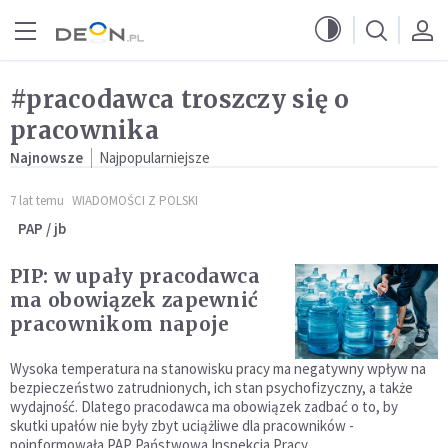
Przejdź do menu głównego
Przejdź do treści
#pracodawca troszczy się o
pracownika
Najnowsze
Najpopularniejsze
7 lat temu
WIADOMOŚCI Z POLSKI
PAP / jb
PIP: w upały pracodawca
ma obowiązek zapewnić
pracownikom napoje
Wysoka temperatura na stanowisku pracy ma negatywny wpływ na
bezpieczeństwo zatrudnionych, ich stan psychofizyczny, a także
wydajność. Dlatego pracodawca ma obowiązek zadbać o to, by
skutki upałów nie były zbyt uciążliwe dla pracowników -
poinformowała PAP Państwowa Inspekcja Pracy.