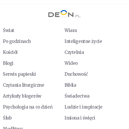
Świat
Wiara
Po godzinach
Inteligentne życie
Kościół
Czytelnia
Blogi
Wideo
Serwis papieski
Duchowość
Czytania liturgiczne
Biblia
Artykuły blogerów
Świadectwa
Psychologia na co dzień
Ludzie i inspiracje
Ślub
Imiona i święci
Modlitwy