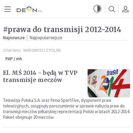
Przejdź do menu głównego
Przejdź do treści
#prawa do transmisji 2012-2014
Najnowsze
Najpopularniejsze
13 lat temu
WIADOMOŚCI Z POLSKI
PAP / mh
El. MŚ 2014 - będą w TVP
transmisje meczów
Telewizja Polska S.A. oraz firma SportFive, dysponent praw
telewizyjnych, osiągnęły porozumienie w sprawie nabycia praw do
transmisji meczów piłkarskiej reprezentacji Polski w latach 2012-2014.
Pakiet obejmuje 20 meczów.