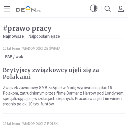
Przejdź do menu głównego
Przejdź do treści
#prawo pracy
Najnowsze
Najpopularniejsze
15 lat temu
WIADOMOŚCI ZE ŚWIATA
PAP / wab
Brytyjscy związkowcy ujęli się za
Polakami
Związek zawodowy GMB zażądał w środę wyrównania płac 16
Polakom, zatrudnionym przez firmę Darmar z Harrow pod Londynem,
specjalizującą się w izolacjach cieplnych. Pracodawca jest im winien
średnio po ok. 10 tys. funtów.
15 lat temu
WIADOMOŚCI Z POLSKI