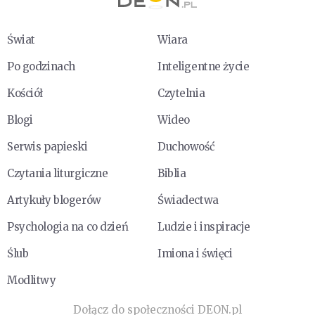
Świat
Wiara
Po godzinach
Inteligentne życie
Kościół
Czytelnia
Blogi
Wideo
Serwis papieski
Duchowość
Czytania liturgiczne
Biblia
Artykuły blogerów
Świadectwa
Psychologia na co dzień
Ludzie i inspiracje
Ślub
Imiona i święci
Modlitwy
Dołącz do społeczności DEON.pl