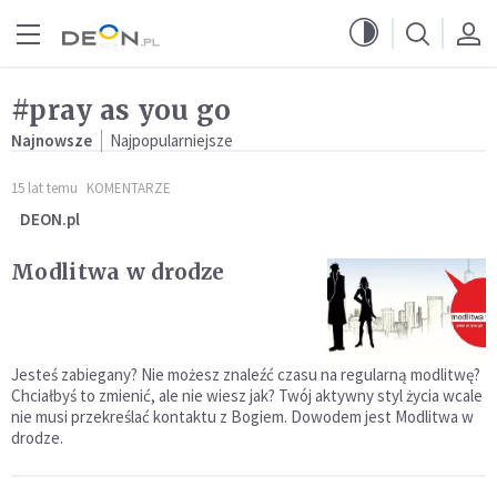
Przejdź do menu głównego
Przejdź do treści
#pray as you go
Najnowsze
Najpopularniejsze
15 lat temu
KOMENTARZE
DEON.pl
Modlitwa w drodze
Jesteś zabiegany? Nie możesz znaleźć czasu na regularną modlitwę?
Chciałbyś to zmienić, ale nie wiesz jak? Twój aktywny styl życia wcale
nie musi przekreślać kontaktu z Bogiem. Dowodem jest Modlitwa w
drodze.