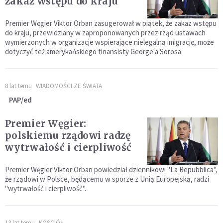
zakaz wstępu do kraju
Premier Węgier Viktor Orban zasugerował w piątek, że zakaz wstępu
do kraju, przewidziany w zaproponowanych przez rząd ustawach
wymierzonych w organizacje wspierające nielegalną imigrację, może
dotyczyć też amerykańskiego finansisty George'a Sorosa.
8 lat temu
WIADOMOŚCI ZE ŚWIATA
PAP/ed
Premier Węgier:
polskiemu rządowi radzę
wytrwałość i cierpliwość
Premier Węgier Viktor Orban powiedział dziennikowi "La Repubblica",
że rządowi w Polsce, będącemu w sporze z Unią Europejską, radzi
"wytrwałość i cierpliwość".
13 lat temu
KOŚCIÓŁ