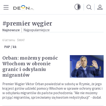
Przejdź do menu głównego
Przejdź do treści
#premier węgier
Najnowsze
Najpopularniejsze
6 lat temu
ŚWIAT
PAP / kk
Orban: możemy pomóc
Włochom w obronie
granic i odsyłaniu
migrantów
Premier Węgier Viktor Orban powiedział w sobotę w Rzymie, że jego
kraj jest gotów udzielić pomocy Włochom w sprawie ochrony granic i
w odsyłaniu migrantów do państw pochodzenia. "Ale nie możemy
przyjąć migrantów, sprzeciwiamy się kwotom redystrybucji" - dodał.