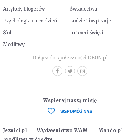
Artykuły blogerów
Świadectwa
Psychologia na co dzień
Ludzie i inspiracje
Ślub
Imiona i święci
Modlitwy
Dołącz do społeczności DEON.pl
Wspieraj naszą misję
WSPOMÓŻ NAS
Jezuici.pl
Wydawnictwo WAM
Mando.pl
Modlitwa w drodze