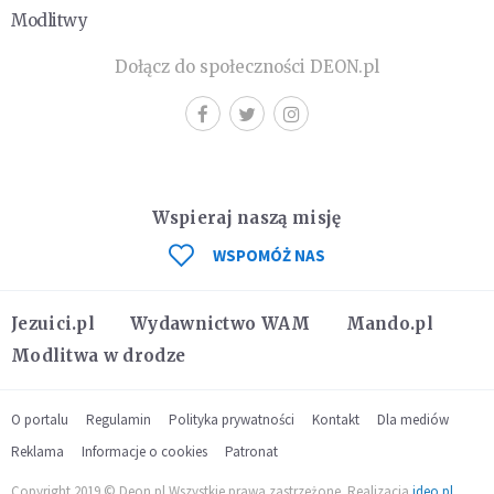
Modlitwy
Dołącz do społeczności DEON.pl
Wspieraj naszą misję
WSPOMÓŻ NAS
Jezuici.pl
Wydawnictwo WAM
Mando.pl
Modlitwa w drodze
O portalu
Regulamin
Polityka prywatności
Kontakt
Dla mediów
Reklama
Informacje o cookies
Patronat
Copyright 2019 © Deon.pl Wszystkie prawa zastrzeżone. Realizacja
ideo.pl