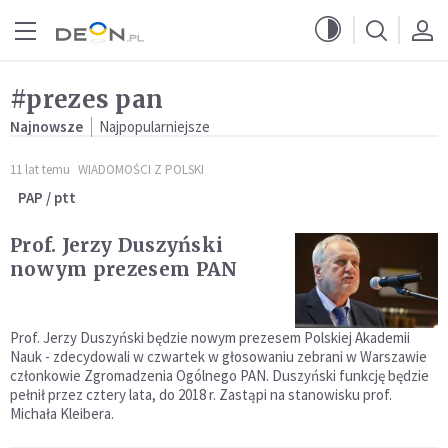
Przejdź do menu głównego
Przejdź do treści
#prezes pan
Najnowsze
Najpopularniejsze
11 lat temu
WIADOMOŚCI Z POLSKI
PAP / ptt
Prof. Jerzy Duszyński
nowym prezesem PAN
Prof. Jerzy Duszyński będzie nowym prezesem Polskiej Akademii
Nauk - zdecydowali w czwartek w głosowaniu zebrani w Warszawie
członkowie Zgromadzenia Ogólnego PAN. Duszyński funkcję będzie
pełnił przez cztery lata, do 2018 r. Zastąpi na stanowisku prof.
Michała Kleibera.