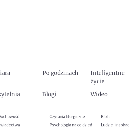
iara
Po godzinach
Inteligentne
życie
zytelnia
Blogi
Wideo
Duchowość
Czytania liturgiczne
Biblia
Świadectwa
Psychologia na co dzień
Ludzie i inspira