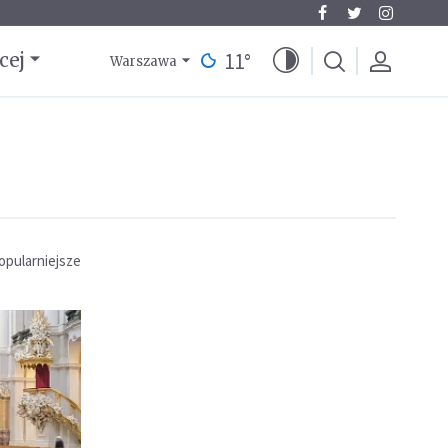
11
°
cej
Warszawa
opularniejsze