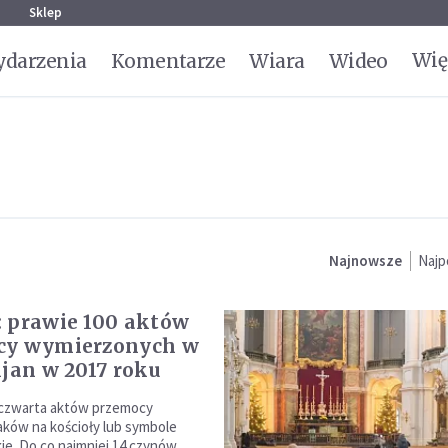
g
Sklep
Wię
darzenia
Komentarze
Wiara
Wideo
Najnowsze
Najp
 prawie 100 aktów
cy wymierzonych w
ijan w 2017 roku
 czwarta aktów przemocy
aków na kościoły lub symbole
kie. Do co najmniej 14 czynów