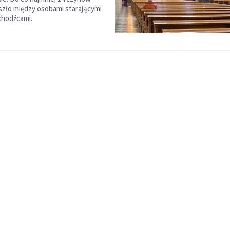
szło między osobami starającymi
uchodźcami.