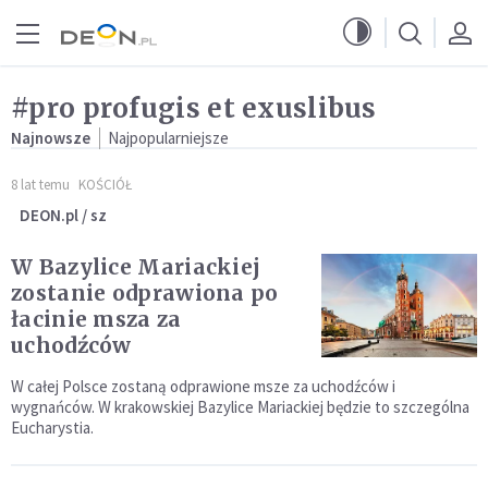
Przejdź do menu głównego
Przejdź do treści
#pro profugis et exuslibus
Najnowsze
Najpopularniejsze
8 lat temu
KOŚCIÓŁ
DEON.pl / sz
W Bazylice Mariackiej
zostanie odprawiona po
łacinie msza za
uchodźców
W całej Polsce zostaną odprawione msze za uchodźców i
wygnańców. W krakowskiej Bazylice Mariackiej będzie to szczególna
Eucharystia.