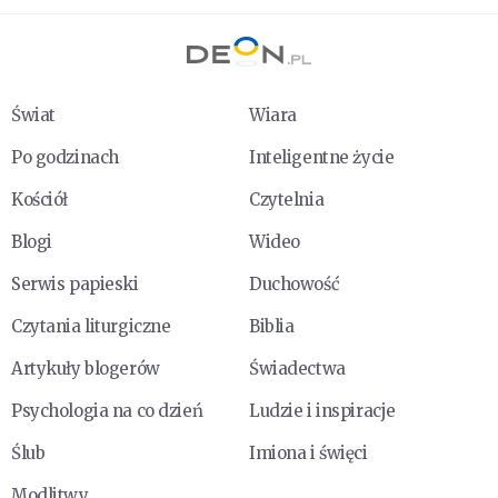
Świat
Wiara
Po godzinach
Inteligentne życie
Kościół
Czytelnia
Blogi
Wideo
Serwis papieski
Duchowość
Czytania liturgiczne
Biblia
Artykuły blogerów
Świadectwa
Psychologia na co dzień
Ludzie i inspiracje
Ślub
Imiona i święci
Modlitwy