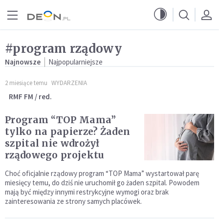
Przejdź do menu głównego
Przejdź do treści
#program rządowy
Najnowsze
Najpopularniejsze
2 miesiące temu
WYDARZENIA
RMF FM / red.
Program “TOP Mama”
tylko na papierze? Żaden
szpital nie wdrożył
rządowego projektu
Choć oficjalnie rządowy program “TOP Mama” wystartował parę
miesięcy temu, do dziś nie uruchomił go żaden szpital. Powodem
mają być między innymi restrykcyjne wymogi oraz brak
zainteresowania ze strony samych placówek.