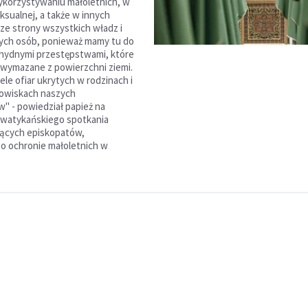
korzystywaniu małoletnich, w
ksualnej, a także w innych
 ze strony wszystkich władz i
ych osób, ponieważ mamy tu do
ohydnymi przestępstwami, które
wymazane z powierzchni ziemi.
le ofiar ukrytych w rodzinach i
dowiskach naszych
" - powiedział papież na
 watykańskiego spotkania
ących episkopatów,
o ochronie małoletnich w