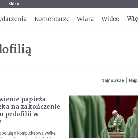
g
Sklep
Wię
darzenia
Komentarze
Wiara
Wideo
ofilią
Najnowsze
Najp
ienie papieża
zka na zakończenie
o pedofilii w
e
apeluję o kompleksową walkę