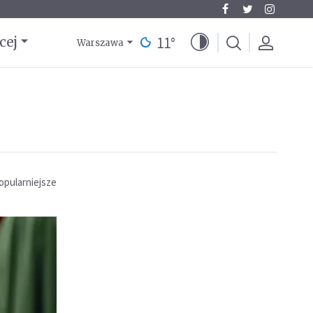
11
°
cej
Warszawa
opularniejsze