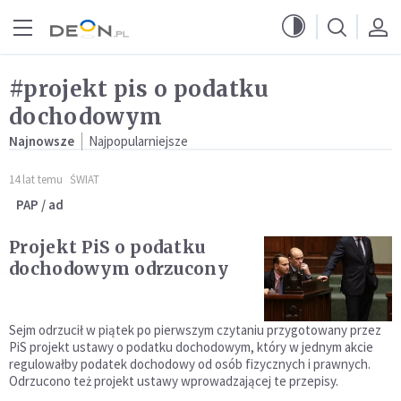
Przejdź do menu głównego
Przejdź do treści
#projekt pis o podatku
dochodowym
Najnowsze
Najpopularniejsze
14 lat temu
ŚWIAT
PAP / ad
Projekt PiS o podatku
dochodowym odrzucony
Sejm odrzucił w piątek po pierwszym czytaniu przygotowany przez
PiS projekt ustawy o podatku dochodowym, który w jednym akcie
regulowałby podatek dochodowy od osób fizycznych i prawnych.
Odrzucono też projekt ustawy wprowadzającej te przepisy.