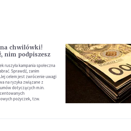
na chwilówki!
, nim podpiszesz
ek ruszyła kampania społeczna
nabrać. Sprawdź, zanim
 Jej celem jest zwrócenie uwagi
a na ryzyka związane z
 umów dotyczących m.in.
ocentowanych
nowych pożyczek, tzw.