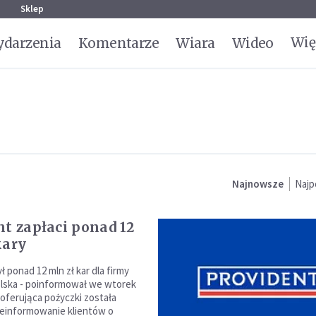
g
Sklep
Wię
darzenia
Komentarze
Wiara
Wideo
Najnowsze
Najp
nt zapłaci ponad 12
kary
 ponad 12 mln zł kar dla firmy
lska - poinformował we wtorek
 oferująca pożyczki została
ieinformowanie klientów o