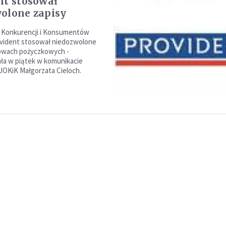
nt stosował
olone zapisy
 Konkurencji i Konsumentów
ovident stosował niedozwolone
owach pożyczkowych -
ła w piątek w komunikacie
UOKiK Małgorzata Cieloch.