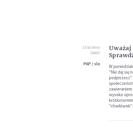
Uważaj 
13 lat temu
ŚWIAT
Sprawdź
PAP / slo
W poniedział
"Nie daj się 
podpiszesz".
społeczeństw
zawieraniem
wysoko opr
krótkotermi
"chwilówek".