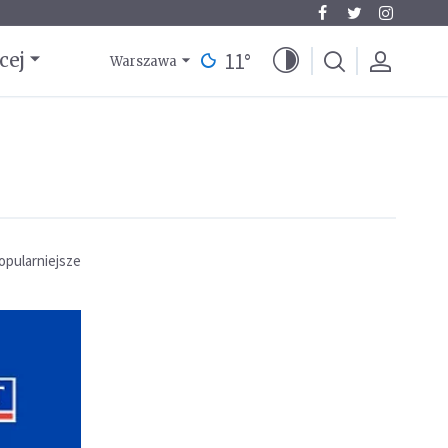
11
°
cej
Warszawa
opularniejsze