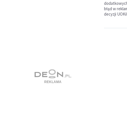
dodatkowych
błąd w rekla
decyzji UOKi