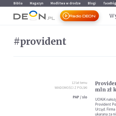
Przejdź do menu głównego
Przejdź do treści
Biblia
Magazyn
Modlitwa w drodze
Blogi
faceBó
Wy
Radio DEON
#provident
Provide
12 lat temu
WIADOMOŚCI Z POLSKI
mln zł 
PAP / slo
UOKiK nałożył
Provident Po
Urząd. Firma
ukarana za n