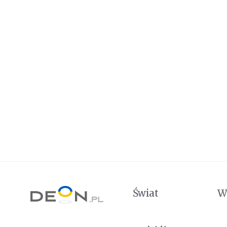
Świat
W