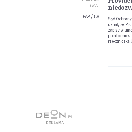
Provide
ŚWIAT
niedozw
PAP / slo
Sąd Ochrony
uznał, że Pr
zapisy w um
poinformowa
rzeczniczka 